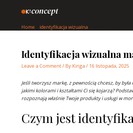
Skip
to
content
Home
identyfikacja wizualna
Identyfikacja wizu
Identyfikacja wizualna ma
Leave a Comment
/ By
Kinga
/
16 listopada, 2025
Jeśli tworzysz markę, z pewnością chcesz, by był
jakimi kolorami i kształtami Ci się kojarzą? Podst
rozpoznają właśnie Twoje produkty i usługi w mo
Czym jest identyfika