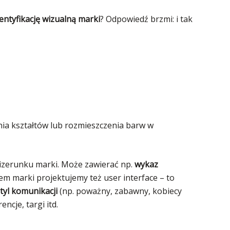
entyfikację wizualną marki
? Odpowiedź brzmi: i tak
nia kształtów lub rozmieszczenia barw w
wizerunku marki. Może zawierać np.
wykaz
iem marki projektujemy też user interface – to
tyl komunikacji
(np. poważny, zabawny, kobiecy
ncje, targi itd.