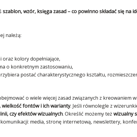
iś
szablon, wzór, księga zasad – co powinno składać się na id
j należą:
i oraz kolory dopełniające,
sma o konkretnym zastosowaniu,
przybiera postać charakterystycznego kształtu, rozmieszcze
e obejmować o wiele więcej zasad związanych z kreowaniem 
 wielkość fontów i ich warianty
. Jeśli równolegle z wizerunk
nii, czy efektów wizualnych
. Określić możemy też
wizualny s
 komunikacji: media, stronę internetową, newslettery, konfere