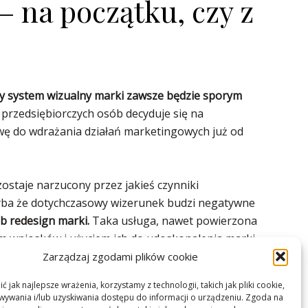
– na początku, czy z
 system wizualny marki zawsze będzie sporym
j przedsiębiorczych osób decyduje się na
awę do wdrażania działań marketingowych już od
 zostaje narzucony przez jakieś czynniki
hyba że dotychczasowy wizerunek budzi negatywne
ub redesign marki.
Taka usługa, nawet powierzona
m wniosków i użyciem ich do udoskonalenia marki
Zarządzaj zgodami plików cookie
 jak najlepsze wrażenia, korzystamy z technologii, takich jak pliki cookie,
ywania i/lub uzyskiwania dostępu do informacji o urządzeniu. Zgoda na