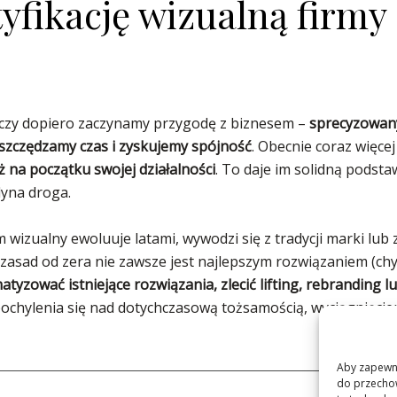
yfikację wizualną firmy 
t, czy dopiero zaczynamy przygodę z biznesem –
sprecyzowany
szczędzamy czas i zyskujemy spójność
. Obecnie coraz więce
ż na początku swojej działalności
. To daje im solidną podst
dyna droga.
em wizualny ewoluuje latami, wywodzi się z tradycji marki lub
zasad od zera nie zawsze jest najlepszym rozwiązaniem (c
tyzować istniejące rozwiązania, zlecić lifting, rebranding l
chylenia się nad dotychczasową tożsamością, wyciągnięcie
Aby zapewnić
do przechow