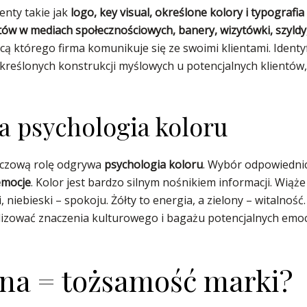
enty takie jak
logo, key visual, określone kolory i typografia
stów w mediach społecznościowych, banery, wizytówki, szyldy,
 którego firma komunikuje się ze swoimi klientami. Identyfik
określonych konstrukcji myślowych u potencjalnych klientó
 a psychologia koloru
luczową rolę odgrywa
psychologia koloru
. Wybór odpowiednic
emocje
. Kolor jest bardzo silnym nośnikiem informacji. Wiąż
 niebieski – spokoju. Żółty to energia, a zielony – witalno
zować znaczenia kulturowego i bagażu potencjalnych emocj
lna = tożsamość marki?