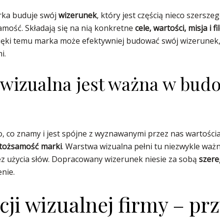
ka buduje swój
wizerunek
, który jest częścią nieco szersze
amość. Składają się na nią konkretne
cele, wartości, misja i fi
ęki temu marka może efektywniej budować swój wizerunek, 
i.
a wizualna jest ważna w bu
 to, co znamy i jest spójne z wyznawanymi przez nas wartoś
ć tożsamość marki
. Warstwa wizualna pełni tu niezwykle ważn
użycia słów. Dopracowany wizerunek niesie za sobą
szere
nie.
cji wizualnej firmy – pr