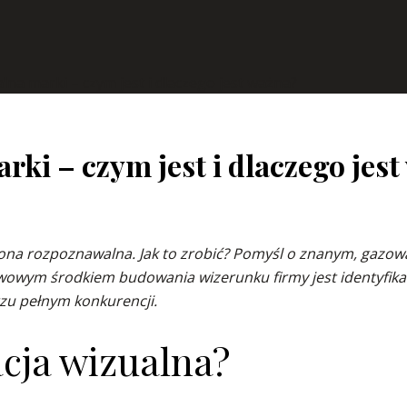
alna marki – czym jest i dlaczego jest ważna?
rki – czym jest i dlaczego jes
a ona rozpoznawalna. Jak to zrobić? Pomyśl o znanym, gazow
awowym środkiem budowania wizerunku firmy jest identyfikacja
rzu pełnym konkurencji.
cja wizualna?​