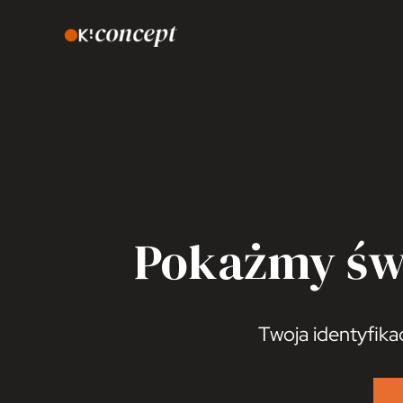
Skip
to
content
Pokażmy św
Twoja identyfika