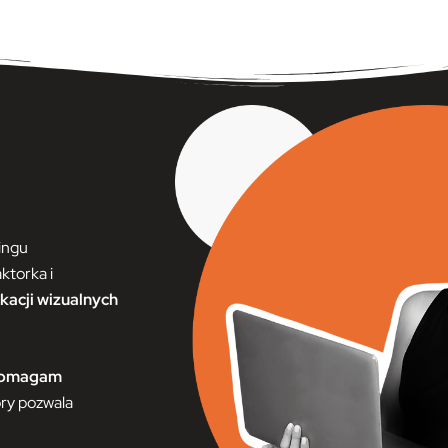
ingu
ktorka i
ikacji wizualnych
omagam
ry pozwala