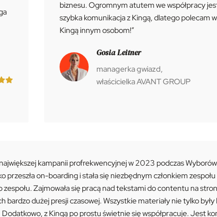
biznesu. Ogromnym atutem we współpracy jest 
ga
szybka komunikacja z Kingą, dlatego polecam w
Kingą innym osobom!”
Gosia Leitner
managerka gwiazd,
właścicielka AVANT GROUP
 największej kampanii profrekwencyjnej w 2023 podczas Wyborów
o przeszła on-boarding i stała się niezbędnym członkiem zespołu
o zespołu. Zajmowała się pracą nad tekstami do contentu na str
rdzo dużej presji czasowej. Wszystkie materiały nie tylko były 
e. Dodatkowo, z Kingą po prostu świetnie się współpracuje. Jest 