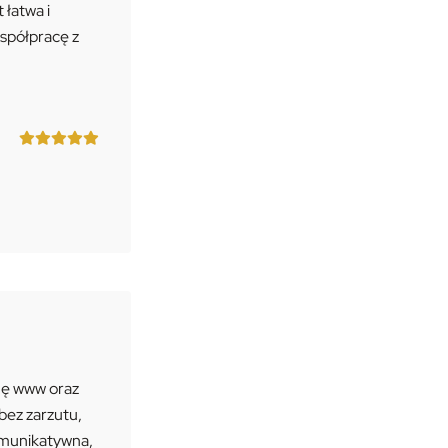
łatwa i
spółpracę z
onę www oraz
bez zarzutu,
komunikatywna,