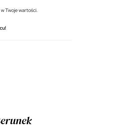
ę w Twoje wartości.
cu!
erunek