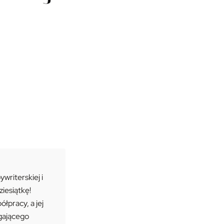
riterskiej i
ziesiątkę!
łpracy, a jej
gającego