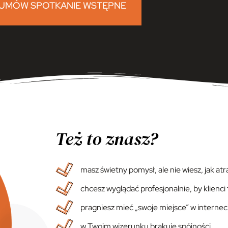
UMÓW SPOTKANIE WSTĘPNE
Też to znasz?
masz świetny pomysł, ale nie wiesz, jak at
chcesz wyglądać profesjonalnie, by klienci
pragniesz mieć „swoje miejsce” w internec
w Twoim wizerunku brakuje spójności,