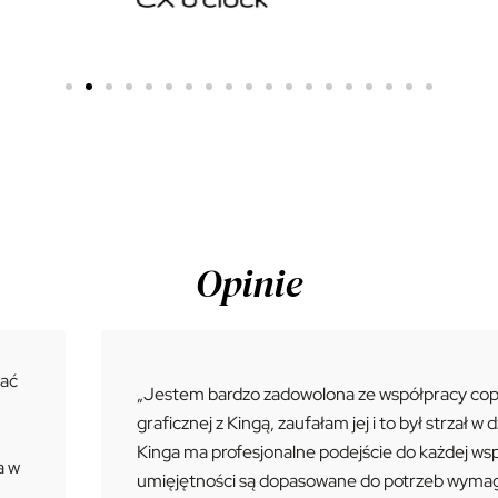
Opinie
nać
„Jestem bardzo zadowolona ze współpracy copyw
graficznej z Kingą, zaufałam jej i to był strzał w d
Kinga ma profesjonalne podejście do każdej wspó
a w
umięjętności są dopasowane do potrzeb wyma