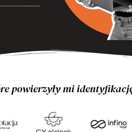
re powierzyły mi identyfikac