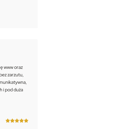
onę www oraz
bez zarzutu,
komunikatywna,
h i pod duża