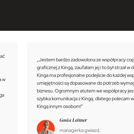
nać
„Jestem bardzo zadowolona ze współpracy copyw
graficznej z Kingą, zaufałam jej i to był strzał w d
Kinga ma profesjonalne podejście do każdej wspó
a w
umięjętności są dopasowane do potrzeb wyma
biznesu. Ogromnym atutem we współpracy jest 
ga
szybka komunikacja z Kingą, dlatego polecam w
Kingą innym osobom!”
Gosia Leitner
managerka gwiazd,