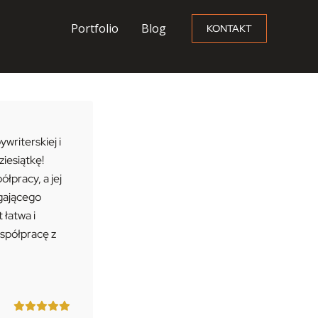
Portfolio
Blog
KONTAKT
riterskiej i
ziesiątkę!
łpracy, a jej
gającego
łatwa i
spółpracę z