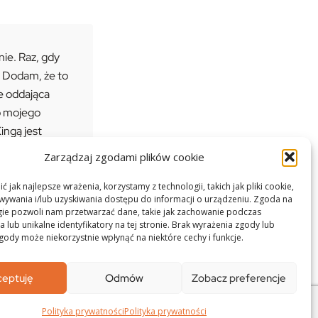
nie. Raz, gdy
! Dodam, że to
ie oddająca
o mojego
ingą jest
Czujesz się
Zarządzaj zgodami plików cookie
wy człowiek,
 jak najlepsze wrażenia, korzystamy z technologii, takich jak pliki cookie,
ywania i/lub uzyskiwania dostępu do informacji o urządzeniu. Zgoda na
gie pozwoli nam przetwarzać dane, takie jak zachowanie podczas
 lub unikalne identyfikatory na tej stronie. Brak wyrażenia zgody lub
gody może niekorzystnie wpłynąć na niektóre cechy i funkcje.
ceptuję
Odmów
Zobacz preferencje
Polityka prywatności
Polityka prywatności