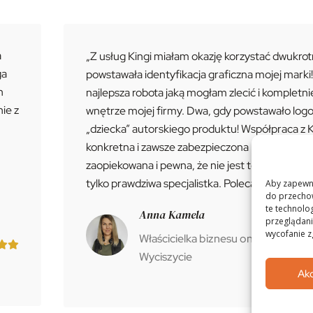
a
„Z usług Kingi miałam okazję korzystać dwukrot
ga
powstawała identyfikacja graficzna mojej marki
h
najlepsza robota jaką mogłam zlecić i kompletn
ie z
wnętrze mojej firmy. Dwa, gdy powstawało log
„dziecka” autorskiego produktu! Współpraca z K
konkretna i zawsze zabezpieczona masą pytań. 
zaopiekowana i pewna, że nie jest to przypadko
tylko prawdziwa specjalistka. Polecam !”
Aby zapewnić
do przechow
te technolo
Anna Kamela
przeglądania
wycofanie z
Właścicielka biznesu online
Wyciszycie
Ak