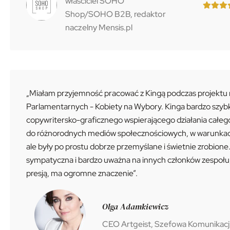
właściciel SOHO
Shop/SOHO B2B, redaktor
naczelny Mensis.pl
„Miałam przyjemność pracować z Kingą podczas projektu
Parlamentarnych - Kobiety na Wybory. Kinga bardzo szybk
copywritersko-graficznego wspierającego działania całeg
do różnorodnych mediów społecznościowych, w warunkach ba
ale były po prostu dobrze przemyślane i świetnie zrobion
sympatyczna i bardzo uważna na innych członków zespołu, 
presją, ma ogromne znaczenie”.
Olga Adamkiewicz
CEO Artgeist, Szefowa Komunikacj