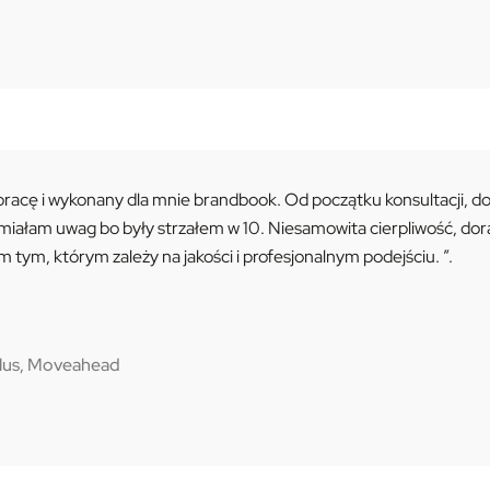
racę i wykonany dla mnie brandbook. Od początku konsultacji, d
 miałam uwag bo były strzałem w 10. Niesamowita cierpliwość, dor
tym, którym zależy na jakości i profesjonalnym podejściu. ”.
Plus, Moveahead